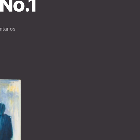
No.1
en
tarios
Afters
Hours
Opus
No.1