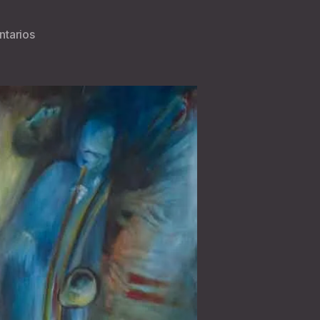
en
tarios
Dubuffet
Jazz
Band