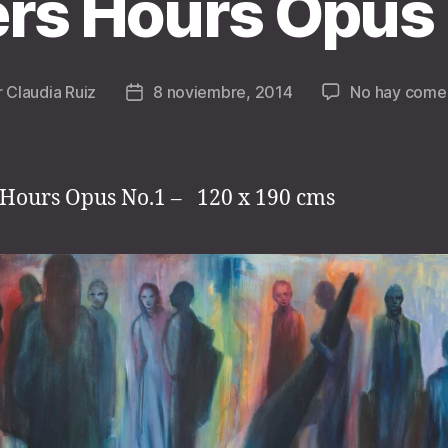
ers Hours Opus 
r
Claudia Ruiz
8 noviembre, 2014
No hay comen
r
Fecha
de
la
da
entrada
 Hours Opus No.1 – 120 x 190 cms