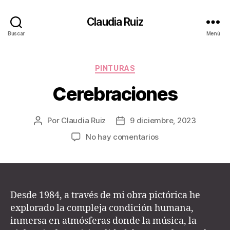
Claudia Ruiz
Buscar
Menú
Categorías
PINTURAS
Cerebraciones
Por
Claudia Ruiz
9 diciembre, 2023
Autor
Fecha
de
de
en
No hay comentarios
la
la
Cerebraciones
entrada
entrada
Desde 1984, a través de mi obra pictórica he
explorado la compleja condición humana,
inmersa en atmósferas donde la música, la