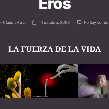
Eros
or
Claudia Ruiz
14 octubre, 2023
No hay comen
r
Fecha
de
la
ada
entrada
LA FUERZA DE LA VIDA