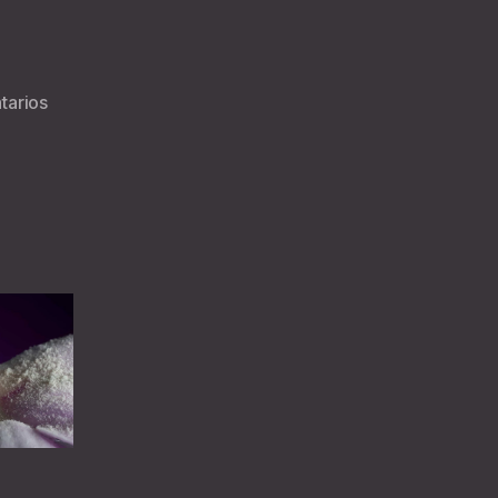
en
tarios
Eros