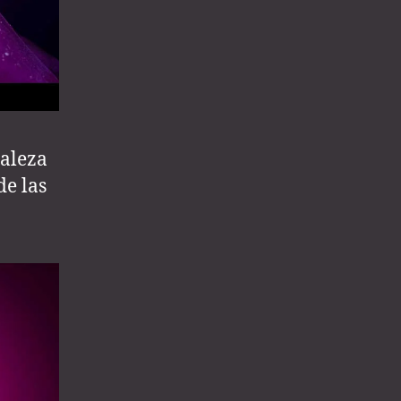
raleza
de las