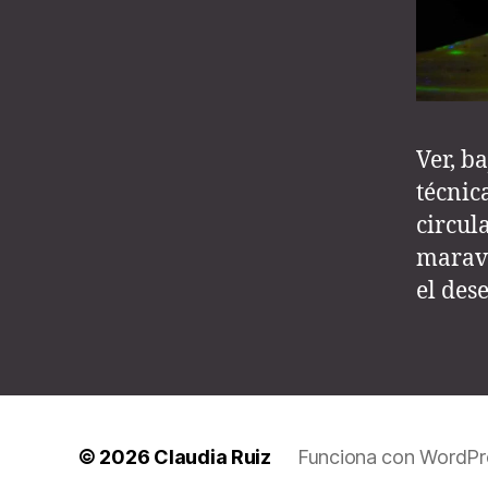
Ver, b
técnic
circul
maravi
el des
© 2026
Claudia Ruiz
Funciona con WordPr