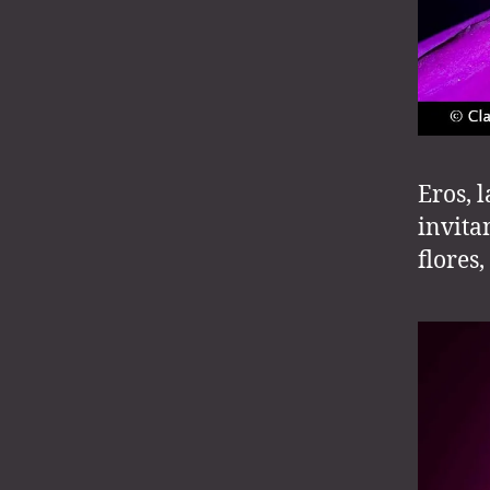
Eros, 
invita
flores