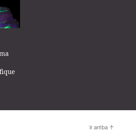
a
ema
fique
Ir arriba
↑