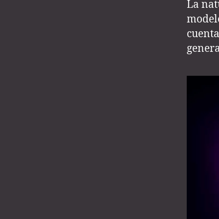
La nat
modelo
cuenta
genera