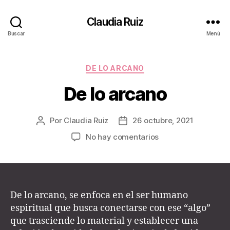
Claudia Ruiz
Buscar
Menú
Categorías
DE LO ARCANO
De lo arcano
Por
Claudia Ruiz
26 octubre, 2021
Autor
Fecha
de
de
en
No hay comentarios
la
la
De
entrada
entrada
lo
arcano
De lo arcano, se enfoca en el ser humano
espiritual que busca conectarse con ese “algo”
que trasciende lo material y establecer una