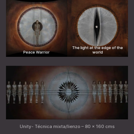
The light at the edge of the
Peace Warrior
world
Unity- Técnica mixta/lienzo – 80 x 160 cms