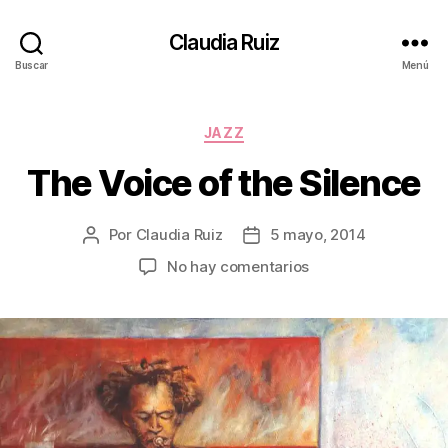
Claudia Ruiz
Buscar
Menú
Categorías
JAZZ
The Voice of the Silence
Por
Claudia Ruiz
5 mayo, 2014
Autor
Fecha
de
de
en
No hay comentarios
la
la
The
entrada
entrada
Voice
of
the
Silence