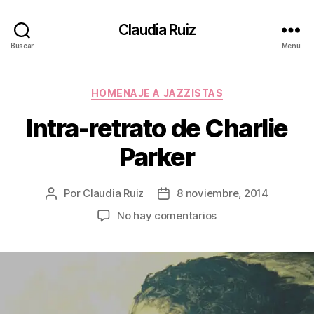
Claudia Ruiz
Buscar
Menú
Categorías
HOMENAJE A JAZZISTAS
Intra-retrato de Charlie
Parker
Por
Claudia Ruiz
8 noviembre, 2014
Autor
Fecha
de
de
en
No hay comentarios
la
la
Intra-
entrada
entrada
retrato
de
Charlie
Parker