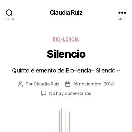
Claudia Ruiz
Buscar
Menú
Categorías
BIO-LENCIA
Silencio
Quinto elemento de Bio-lencia– Silencio –
Por
Claudia Ruiz
16 noviembre, 2014
Autor
Fecha
de
de
en
No hay comentarios
la
la
Silencio
entrada
entrada