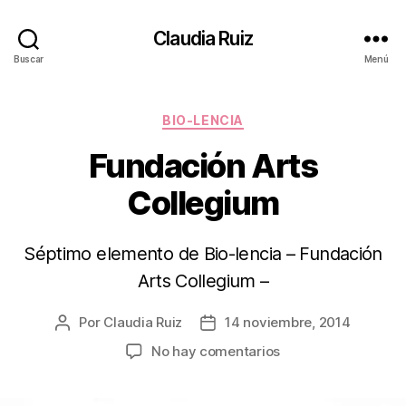
Claudia Ruiz
Buscar
Menú
Categorías
BIO-LENCIA
Fundación Arts
Collegium
Séptimo elemento de Bio-lencia – Fundación
Arts Collegium –
Por
Claudia Ruiz
14 noviembre, 2014
Autor
Fecha
de
de
en
No hay comentarios
la
la
Fundación
entrada
entrada
Arts